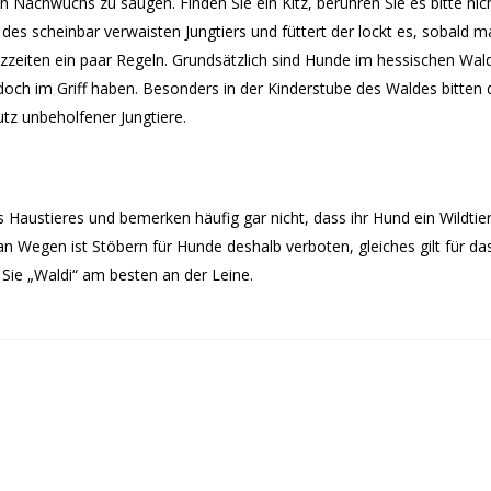
Nachwuchs zu säugen. Finden Sie ein Kitz, berühren Sie es bitte nic
 des scheinbar verwaisten Jungtiers und füttert der lockt es, sobald ma
etzzeiten ein paar Regeln. Grundsätzlich sind Hunde im hessischen 
doch im Griff haben. Besonders in der Kinderstube des Waldes bitten
z unbeholfener Jungtiere.
es Haustieres und bemerken häufig gar nicht, dass ihr Hund ein Wildti
n Wegen ist Stöbern für Hunde deshalb verboten, gleiches gilt für d
Sie „Waldi“ am besten an der Leine.